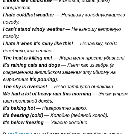
It
looks
like
rain
/
snow
— Кажется, дождь (снег)
собирается.
I
hate
cold
/
hot
weather
— Ненавижу холодную/жаркую
погоду.
I
can't
stand
windy
weather
— Не выношу ветреную
погоду.
I
hate
it
when
it's
rainy
like
this
!
— Ненавижу, когда
дождливо, как сейчас!
The
heat
is
killing
me
!
— Жара меня просто убивает!
It's
raining
cats
and
dogs
— Льет как из ведра (в
современном английском заменем эту идиому на
выражение
it's
pouring
).
The
sky
is
overcast
— Небо затянуто облаками.
We
had
a
lot
of
heavy
rain
this
morning
— Этим утром
шел проливной дождь.
It's
baking
hot
— Невероятно жарко.
It's
freezing
(
cold
)
— Холодно (ледяной холод).
It's
below
freezing
— Ужасно холодно.