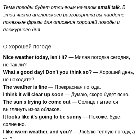
Тема погоды будет отличным началом
small
talk
. В
этой части английского разговорника вы найдете
полезные фразы для описания хорошей погоды и
пасмурного дня.
О хорошей погоде
Nice
weather
today
,
isn't
it
?
— Милая погодка сегодня,
не так ли?
What
a
good
day
!
Don't
you
think
so
?
— Хороший день,
не находите?
The
weather
is
fine
— Прекрасная погода.
I
think
it
will
clear
up
soon
— Думаю, скоро будет ясно.
The
sun's
trying
to
come
out
— Солнце пытается
выглянуть из-за облаков.
It
looks
like
it's
going
to
be
sunny
— Похоже, будет
солнечно.
I
like
warm
weather
,
and
you
?
— Люблю теплую погоду, а