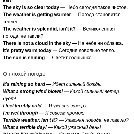
вы?
The
sky
is
so
clear
today
— Небо сегодня такое чистое.
The
weather
is
getting
warmer
— Погода становится
теплее.
The
weather
is
splendid
,
isn't
it
?
— Великолепная
погода, не так ли?
There
is
not
a
cloud
in
the
sky
— На небе ни облачка.
It's
pretty
warm
today
— Сегодня довольно тепло.
The
sun
is
shining
— Светит солнышко.
О плохой погоде
It's
raining
so
hard
— Идет сильный дождь.
What
a
strong
wind
blows
!
— Какой сильный ветер
дует!
I
feel
terribly
cold
— Я ужасно замерз.
I'm
wet
through
— Я совсем промок.
Terrible
weather
,
isn't
it
?
— Ужасная погода, не так ли?
What
a
terrible
day
!
— Какой ужасный день!