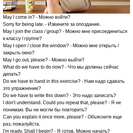
May
I
come
in
? - Можно войти?
Sorry
for
being
late
. - Извините за опоздание.
May
I
join
the
class
/
group
? - Можно мне присоединиться
к классу / группе?
May
I
open
/
close
the
window
? - Можно мне открыть /
закрыть окно?
May
I
go
out
,
please
? - Можно выйти?
What
do
we
have
to
do
now
? - Что мы должны сейчас
делать?
Do
we
have
to
hand
in
this
exercise
? - Нам надо сдавать
это упражнение?
Do
we
have
to
write
this
down
? - Это надо записать?
I
don't
understand
.
Could
you
repeat
that
,
please
? - Я не
понимаю. Вы не могли бы повторить?
Can
you
explain
it
once
more
,
please
? - Объясните еще
раз, пожалуйста.
I'm
ready
.
Shall
I
begin
? - Я готов. Можно начать?