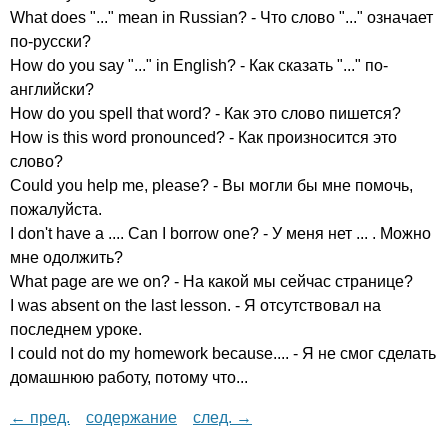
What
does
"..."
mean
in
Russian
? - Что слово "..." означает
по-русски?
How
do
you
say
"..."
in
English
? - Как сказать "..." по-
английски?
How
do
you
spell
that
word
? - Как это слово пишется?
How
is
this
word
pronounced
? - Как произносится это
слово?
Could
you
help
me
,
please
? - Вы могли бы мне помочь,
пожалуйста.
I
don't
have
a
....
Can
I
borrow
one
? - У меня нет ... . Можно
мне одолжить?
What
page
are
we
on
? - На какой мы сейчас странице?
I
was
absent
on
the
last
lesson
. - Я отсутствовал на
последнем уроке.
I
could
not
do
my
homework
because
.... - Я не смог сделать
домашнюю работу, потому что...
← пред.
содержание
след. →