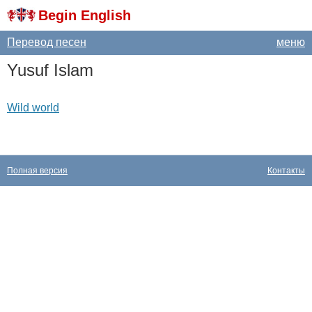
Begin English
Перевод песен
меню
Yusuf
Islam
Wild world
Полная версия
Контакты