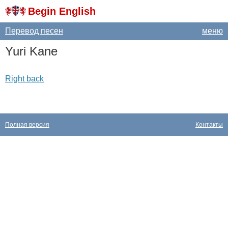
Begin English
Перевод песен
меню
Yuri
Kane
Right back
Полная версия
Контакты