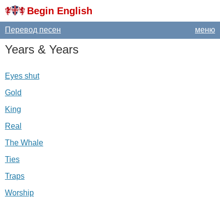
Begin English
Перевод песен
меню
Years
&
Years
Eyes shut
Gold
King
Real
The Whale
Ties
Traps
Worship