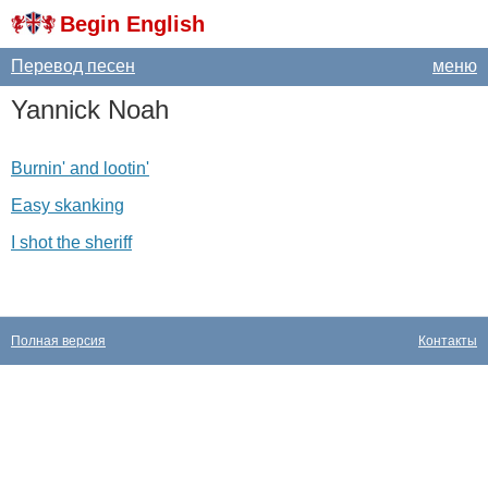
Begin English
Перевод песен
меню
Yannick
Noah
Burnin' and lootin'
Easy skanking
I shot the sheriff
Полная версия
Контакты