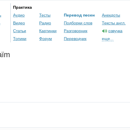
Практика
ь
Аудио
Тесты
Перевод песен
Анекдоты
ь
Видео
Радио
Подборки слов
Тексты англ.
Статьи
Картинки
Разговорник
озвучка
Топики
Форум
Переводчик
еще...
a
ï
m