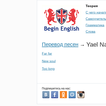
Теория
С чего начат
Самоучител
Грамматика
Слова
Yael
N
Перевод песен
→
Far far
New soul
Too long
Подпишитесь на нас: