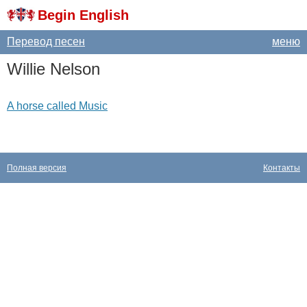
Begin English
Перевод песен
меню
Willie
Nelson
A horse called Music
Полная версия
Контакты