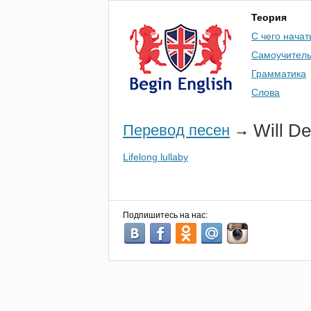
Теория
С чего начат
Самоучител
Грамматика
Слова
Will
De
Перевод песен
→
Lifelong lullaby
Подпишитесь на нас: