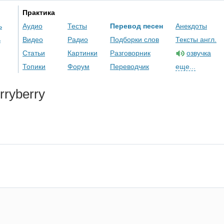
Практика
ь
Аудио
Тесты
Перевод песен
Анекдоты
ь
Видео
Радио
Подборки слов
Тексты англ.
Статьи
Картинки
Разговорник
озвучка
Топики
Форум
Переводчик
еще...
rryberry