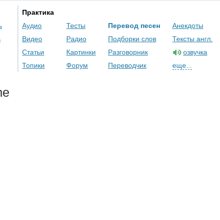
Практика
ь
Аудио
Тесты
Перевод песен
Анекдоты
ь
Видео
Радио
Подборки слов
Тексты англ.
Статьи
Картинки
Разговорник
озвучка
Топики
Форум
Переводчик
еще...
he