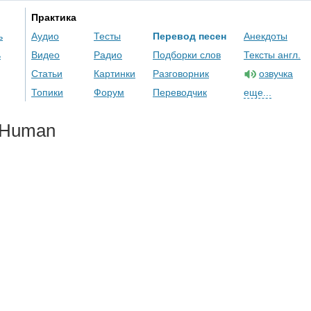
Практика
ь
Аудио
Тесты
Перевод песен
Анекдоты
ь
Видео
Радио
Подборки слов
Тексты англ.
Статьи
Картинки
Разговорник
озвучка
Топики
Форум
Переводчик
еще...
Human