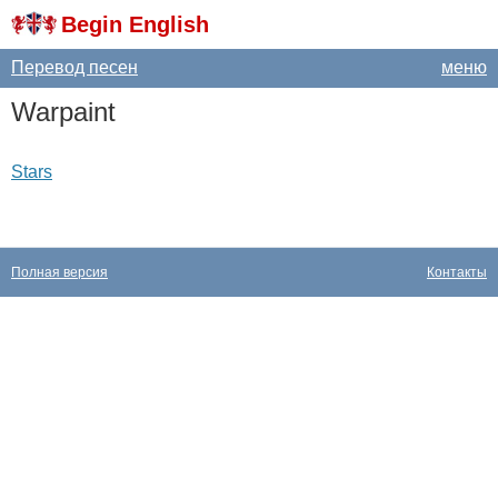
Begin English
Перевод песен
меню
Warpaint
Stars
Полная версия
Контакты