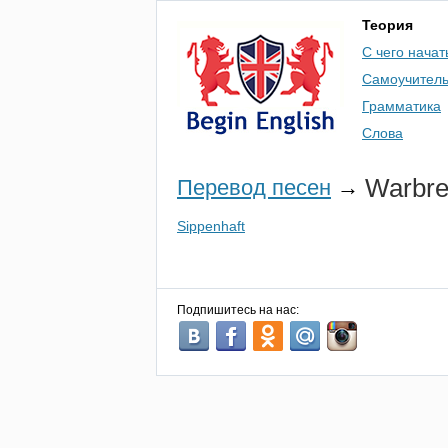
Теория
С чего начат
Самоучител
Грамматика
Слова
Warbr
Перевод песен
→
Sippenhaft
Подпишитесь на нас: