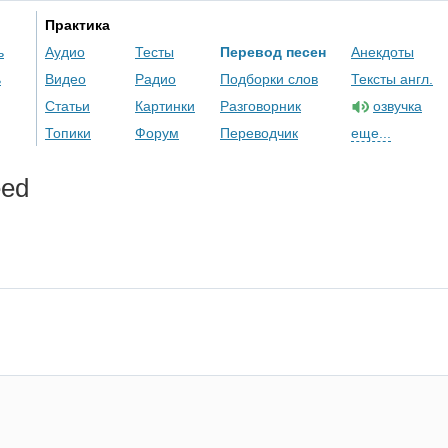
Практика
ь
Аудио
Тесты
Перевод песен
Анекдоты
ь
Видео
Радио
Подборки слов
Тексты англ.
Статьи
Картинки
Разговорник
озвучка
Топики
Форум
Переводчик
еще...
eed