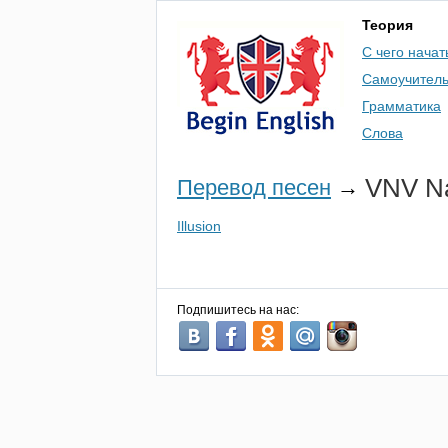
Теория
С чего начат
Самоучител
Грамматика
Слова
VNV
N
Перевод песен
→
Illusion
Подпишитесь на нас: