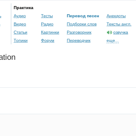
Практика
ь
Аудио
Тесты
Перевод песен
Анекдоты
ь
Видео
Радио
Подборки слов
Тексты англ.
Статьи
Картинки
Разговорник
озвучка
Топики
Форум
Переводчик
еще...
ation