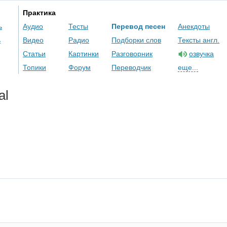
Практика
ь
Аудио
Тесты
Перевод песен
Анекдоты
ь
Видео
Радио
Подборки слов
Тексты англ.
Статьи
Картинки
Разговорник
озвучка
Топики
Форум
Переводчик
еще...
al