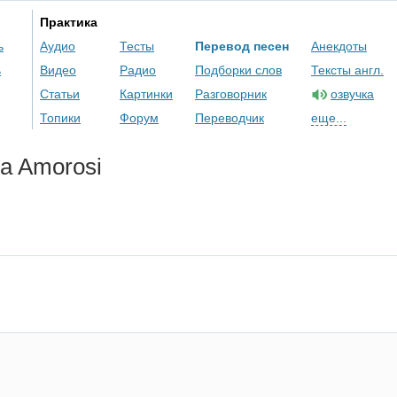
Практика
ь
Аудио
Тесты
Перевод песен
Анекдоты
ь
Видео
Радио
Подборки слов
Тексты англ.
Статьи
Картинки
Разговорник
озвучка
Топики
Форум
Переводчик
еще...
sa
Amorosi