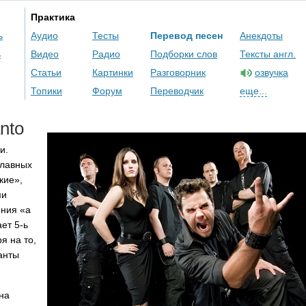
Практика
ь
Аудио
Тесты
Перевод песен
Анекдоты
ь
Видео
Радио
Подборки слов
Тексты англ.
Статьи
Картинки
Разговорник
озвучка
Топики
Форум
Переводчик
еще...
nto
и.
главных
кие»,
ми
ения «а
ет 5-ь
я на то,
анты
на