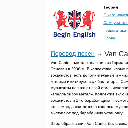
Теория
С чего начат
Самоучител
Грамматика
Слова
Van
Ca
Перевод песен
→
Van
Canto
– метал-коллектив из Германи
Основан в 2006-м. В коллективе, кроме 
вокалистов, есть дополнительные и «низ
которые имитируют звук бас-гитары. Са
музыканты называют свой стиль исполн
капелла хироу метал». Коллектив включа
вокалистов и 1-го барабанщика. Несмотр
что команда считается а капелла, музык
выступают под барабанную установку.
В год образования
Van
Canto
, была изда