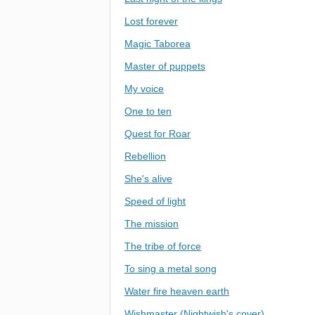
Lost forever
Magic Taborea
Master of puppets
My voice
One to ten
Quest for Roar
Rebellion
She's alive
Speed of light
The mission
The tribe of force
To sing a metal song
Water fire heaven earth
Wishmaster (Nightwish's cover)