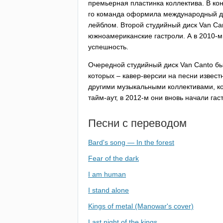
премьерная пластинка коллектива. В ко
го команда оформила международный д
лейблом. Второй студийный диск
Van
Ca
южноамериканские гастроли. А в 2010-м
успешность.
Очередной студийный диск
Van
Canto
бы
которых – кавер-версии на песни извес
другими музыкальными коллективами, ко
тайм-аут, в 2012-м они вновь начали га
Песни с переводом
Bard's song — In the forest
Fear of the dark
I am human
I stand alone
Kings of metal (Manowar's cover)
Last night of the kings