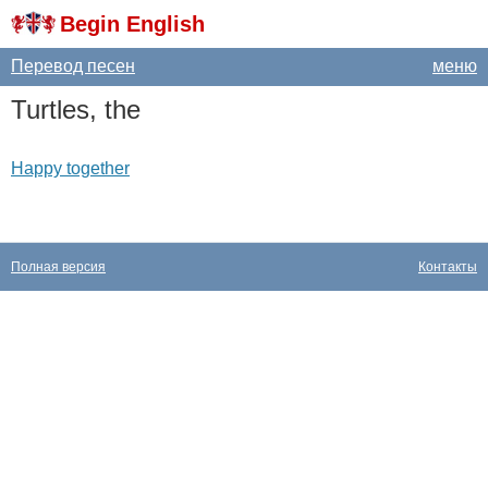
Begin English
Перевод песен
меню
Turtles
,
the
Happy together
Полная версия
Контакты