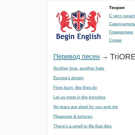
Теория
С чего начат
Самоучител
Грамматика
Слова
TriOR
Перевод песен
→
Another love, another hate
Europa's dream
Fires burn, like fires do
Let us meet in the trenches
No tears are shed for you and me
Pleasures & tortures
There's a smell to life that dies