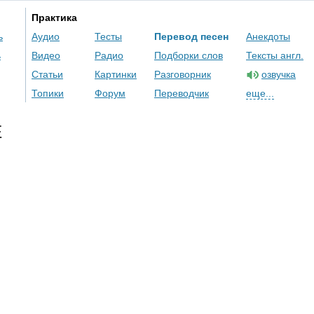
Практика
ь
Аудио
Тесты
Перевод песен
Анекдоты
ь
Видео
Радио
Подборки слов
Тексты англ.
Статьи
Картинки
Разговорник
озвучка
Топики
Форум
Переводчик
еще...
E