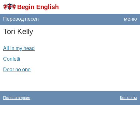
Begin English
Перевод песен
меню
Tori
Kelly
All in my head
Confetti
Dear no one
Полная версия
Контакты