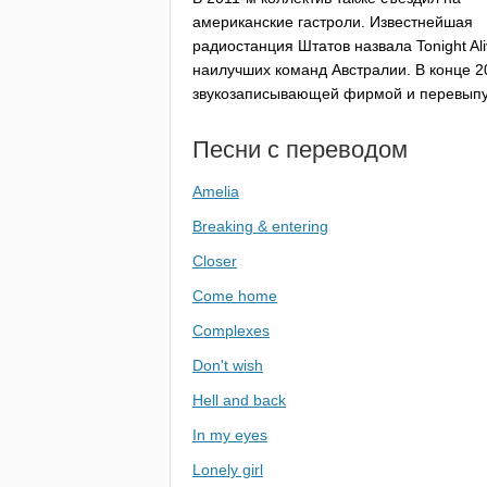
американские гастроли. Известнейшая
радиостанция Штатов назвала
Tonight
Al
наилучших команд Австралии. В конце 2
звукозаписывающей фирмой и перевыпу
Песни с переводом
Amelia
Breaking & entering
Closer
Come home
Complexes
Don't wish
Hell and back
In my eyes
Lonely girl