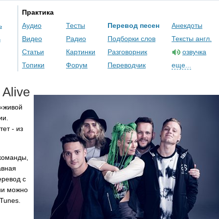
Практика
ь
Аудио
Тесты
Перевод песен
Анекдоты
ь
Видео
Радио
Подборки слов
Тексты англ.
Статьи
Картинки
Разговорник
озвучка
Топики
Форум
Переводчик
еще...
Alive
 «живой
ии.
ет - из
команды,
авная
еревод с
ии можно
iTunes
.