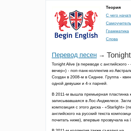
Теория
С чего начат
Самоучител
Грамматика
Слова
Tonight
Перевод песен
→
Tonight
Alive
(в переводе с английского -
вечер») - поп-панк-коллектив из Австрал
Создан в 2008-м в Сиднее. Группа - квинт
одной девушки и 4-х парней.
В 2011-м вышла премьерная пластинка 
записывавшаяся в Лос-Анджелесе. Загл
композиция с этого диска - «
Starlight
» (п
английского на русский текста композиц
почитать ниже), впервые прозвучала на
В 2011-м коллектив также съездил на