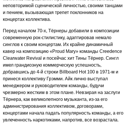
неповторимой сценической личностью, своими танцами
и пением, вызывающая трепет поклонников на
концертах коллектива.
Перед началом 70-х, Тёрнеры добавили в композиции
современную рок-стилистику, адаптировав немало
синглов к своим концертам. Их крайне динамичный
кавер на композицию «
Proud
Mary
» команды
Creedence
Clearwater
Revival
и посейчас хит Тины Тёрнер. Сингл
имел грандиозную коммерческую успешность,
добравшись до 4-й строки
Billboard
Hot
100 в 1971-м и
принеся коллективу Грэмми. Айк лично выступал
менеджером и руководителем команды, будучи
чрезмерно жестким в этом плане. Невзирая на заслуги
Тёрнера, как великолепного музыканта, из-за его
администрирования коллективом, договорами,
концертами начала падать популярность команды, а его
увлеченность наркотиками, напротив, все возрастала.