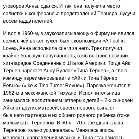
уговоров Анны, сдался. И так, она получила место
солистки и конферансье представлений Тёрнера, будучи
восемнадцатилетней.
И вот, в 1960-м, в звукозаписывающую фирму не явился
солист, чей вокал нужен был к композиции «
A
Fool
in
Love
», Анна исполнила сингл за него. Трек получил
крайне большую популярность, взяв высшие позиции
хит-парадов Соединенных Штатов Америки. Тогда Айк
Тёрнер нарекает Анну Буллок «Тина Тёрнер», а свою
команду переименовывает в «Айк и Тина Тёрнер
Ревью» («
Ike
&
Tina
Turner
Revue
»). Парочка женится в
1962-м в мексиканской Тихуане. Исполнительница
занималась воспитанием четверых детей – 2-х сыновей
Айка от других матерей, своего первого сына от
бывшего партнера и их общего родного ребенка (тоже
мальчика) с Тёрнером. В 60-х – 70-х звездная слава
Тёрнеров только усиливалась. Менялась эпоха,
менялись направления музыки, и Тина становилась