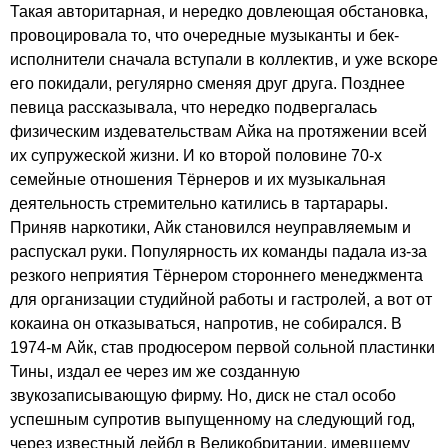
Такая авторитарная, и нередко довлеющая обстановка,
провоцировала то, что очередные музыканты и бек-
исполнители сначала вступали в коллектив, и уже вскоре
его покидали, регулярно сменяя друг друга. Позднее
певица рассказывала, что нередко подвергалась
физическим издевательствам Айка на протяжении всей
их супружеской жизни. И ко второй половине 70-х
семейные отношения Тёрнеров и их музыкальная
деятельность стремительно катились в тартарары.
Приняв наркотики, Айк становился неуправляемым и
распускал руки. Популярность их команды падала из-за
резкого неприятия Тёрнером стороннего менеджмента
для организации студийной работы и гастролей, а вот от
кокаина он отказываться, напротив, не собирался. В
1974-м Айк, став продюсером первой сольной пластинки
Тины, издал ее через им же созданную
звукозаписывающую фирму. Но, диск не стал особо
успешным супротив выпущенному на следующий год,
через известный лейбл в Великобритании, имевшему