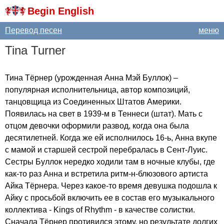
Begin English
Перевод песен
меню
Tina
Turner
Тина Тёрнер (урожденная Анна Мэй Буллок) –
популярная исполнительница, автор композиций,
танцовщица из Соединенных Штатов Америки.
Появилась на свет в 1939-м в Теннеси (штат). Мать с
отцом девочки оформили развод, когда она была
десятилетней. Когда же ей исполнилось 16-ь, Анна вкупе
с мамой и старшей сестрой перебралась в Сент-Луис.
Сестры Буллок нередко ходили там в ночные клубы, где
как-то раз Анна и встретила ритм-н-блюзового артиста
Айка Тёрнера. Через какое-то время девушка подошла к
Айку с просьбой включить ее в состав его музыкального
коллектива -
Kings
of
Rhythm
- в качестве солистки.
Сначала Тёрнер противился этому, но результате долгих