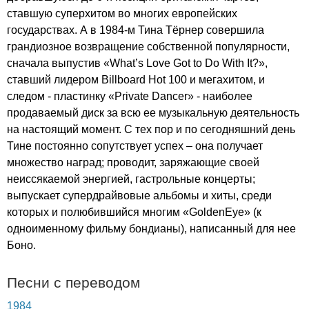
ставшую суперхитом во многих европейских
государствах. А в 1984-м Тина Тёрнер совершила
грандиозное возвращение собственной популярности,
сначала выпустив «
What
’
s
Love
Got
to
Do
With
It
?»,
ставший лидером
Billboard
Hot
100 и мегахитом, и
следом - пластинку «
Private
Dancer
» - наиболее
продаваемый диск за всю ее музыкальную деятельность
на настоящий момент. С тех пор и по сегодняшний день
Тине постоянно сопутствует успех – она получает
множество наград; проводит, заряжающие своей
неиссякаемой энергией, гастрольные концерты;
выпускает супердрайвовые альбомы и хиты, среди
которых и полюбившийся многим «
GoldenEye
» (к
одноименному фильму бондианы), написанный для нее
Боно.
Песни с переводом
1984