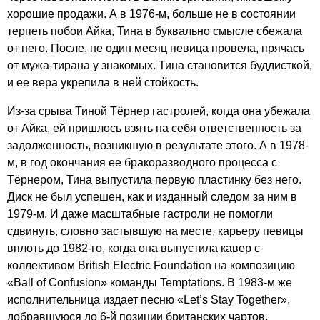
хорошие продажи. А в 1976-м, больше не в состоянии
терпеть побои Айка, Тина в буквально смысле сбежала
от него. После, не один месяц певица провела, прячась
от мужа-тирана у знакомых. Тина становится буддисткой,
и ее вера укрепила в ней стойкость.
Из-за срыва Тиной Тёрнер гастролей, когда она убежала
от Айка, ей пришлось взять на себя ответственность за
задолженность, возникшую в результате этого. А в 1978-
м, в год окончания ее бракоразводного процесса с
Тёрнером, Тина выпустила первую пластинку без него.
Диск не был успешен, как и изданный следом за ним в
1979-м. И даже масштабные гастроли не помогли
сдвинуть, словно застывшую на месте, карьеру певицы
вплоть до 1982-го, когда она выпустила кавер с
коллективом
British
Electric
Foundation
на композицию
«
Ball
of
Confusion
» команды
Temptations
. В 1983-м же
исполнительница издает песню «
Let
’
s
Stay
Together
»,
добравшуюся до 6-й позиции британских чартов,