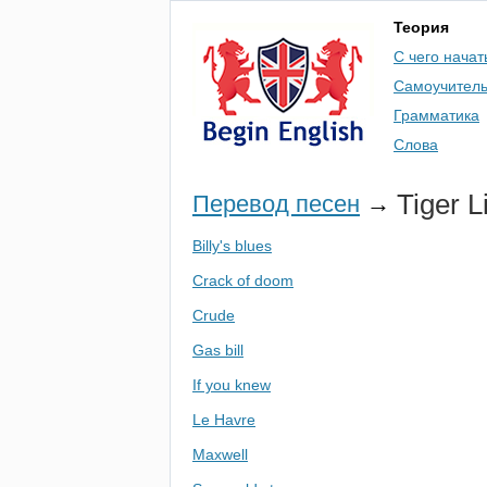
Теория
С чего начат
Самоучител
Грамматика
Слова
Tiger
L
Перевод песен
→
Billy's blues
Crack of doom
Crude
Gas bill
If you knew
Le Havre
Maxwell