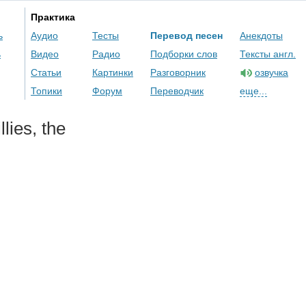
Практика
ь
Аудио
Тесты
Перевод песен
Анекдоты
ь
Видео
Радио
Подборки слов
Тексты англ.
Статьи
Картинки
Разговорник
озвучка
Топики
Форум
Переводчик
еще...
illies
,
the