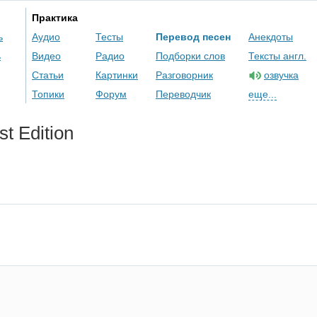
Практика
ь
Аудио
Тесты
Перевод песен
Анекдоты
ь
Видео
Радио
Подборки слов
Тексты англ.
Статьи
Картинки
Разговорник
озвучка
Топики
Форум
Переводчик
еще...
st
Edition