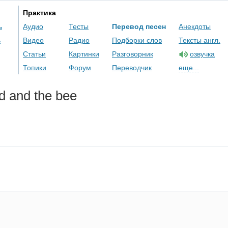
Практика
ь
Аудио
Тесты
Перевод песен
Анекдоты
ь
Видео
Радио
Подборки слов
Тексты англ.
Статьи
Картинки
Разговорник
озвучка
Топики
Форум
Переводчик
еще...
rd
and
the
bee