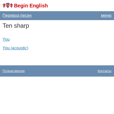
Begin English
Перевод песен
меню
Ten
sharp
You
You (acoustic)
Полная версия
Контакты