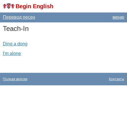
Begin English
Перевод песен
меню
Teach-In
Ding a dong
I'm alone
Полная версия
Контакты