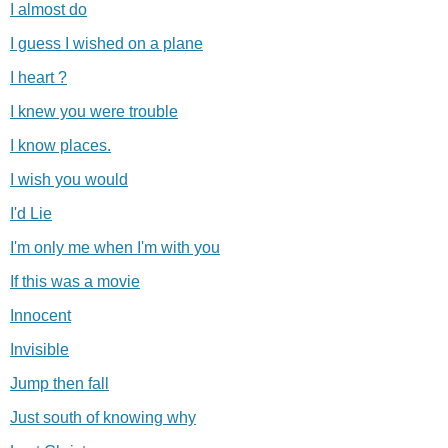
I almost do
I guess I wished on a plane
I heart ?
I knew you were trouble
I know places.
I wish you would
I'd Lie
I'm only me when I'm with you
If this was a movie
Innocent
Invisible
Jump then fall
Just south of knowing why