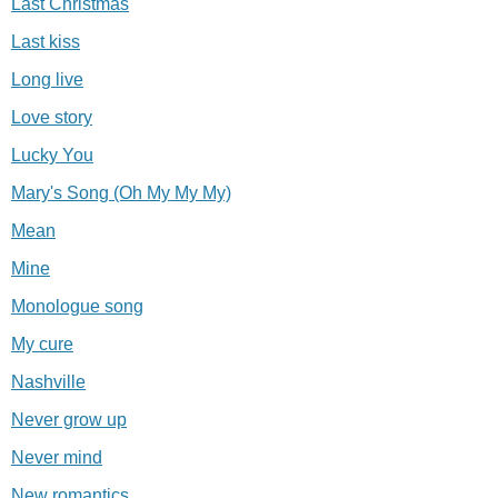
Last Christmas
Last kiss
Long live
Love story
Lucky You
Mary's Song (Oh My My My)
Mean
Mine
Monologue song
My cure
Nashville
Never grow up
Never mind
New romantics