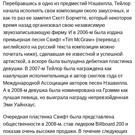
Перебравшись в одно из предместий Нэшвилла, Тейлор
начала исполнять свои композиции около закусочных, и
как-то раз ее заметил Скотт Борчетте, который некоторое
время назад организовал свою независимую
звукозаписывающую фирму. И в 2006-м была издана
премьерная песня Свифт «
Tim
McGraw
» (перевод с
английского на русский текста композиции можно
почитать ниже), сделавшая ее известной и успешной
артисткой, а вскоре была выпущена дебютная пластинка
девушки. В 2007-м Тейлор была награждена как
наилучшая исполнительница и автор синглов года от
Международной Ассоциации авторов песен Нэшвилла.
А в 2008-м девушка была номинирована на Грэмми как
лучшая певица, но выиграла награду непревзойденная
Эми Уайнхаус.
Очередная пластинка Свифт была представлена
общественности в 2008-м, став лидером
Billboard
200 и
показав очень высокие продажи. В течение следующих