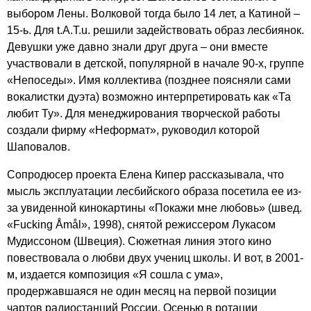
выбором Лены. Волковой тогда было 14 лет, а Катиной –
15-ь. Для
t
.
A
.
T
.
u
. решили задействовать образ лесбиянок.
Девушки уже давно знали друг друга – они вместе
участвовали в детской, популярной в начале 90-х, группе
«Непоседы». Имя коллектива (позднее поясняли сами
вокалистки дуэта) возможно интерпретировать как «Та
любит Ту». Для менеджирования творческой работы
создали фирму «Неформат», руководил которой
Шаповалов.
Сопродюсер проекта Елена Кипер рассказывала, что
мысль эксплуатации лесбийского образа посетила ее из-
за увиденной кинокартины «Покажи мне любовь» (швед.
«
Fucking
Å
m
å
l
», 1998), снятой режиссером Лукасом
Мудиссоном (Швеция). Сюжетная линия этого кино
повествовала о любви двух учениц школы. И вот, в 2001-
м, издается композиция «Я сошла с ума»,
продержавшаяся не один месяц на первой позиции
чартов радиостанций России. Осенью в ротации