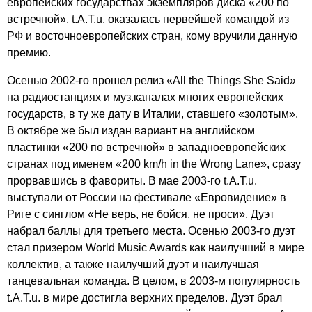
европейских государствах экземпляров диска «200 по
встречной».
t
.
A
.
T
.
u
. оказалась первейшей командой из
РФ и восточноевропейских стран, кому вручили данную
премию.
Осенью 2002-го прошел релиз «
All
the
Things
She
Said
»
на радиостанциях и муз.каналах многих европейских
государств, в ту же дату в Италии, ставшего «золотым».
В октябре же был издан вариант на английском
пластинки «200 по встречной» в западноевропейских
странах под именем «200
km
/
h
in
the
Wrong
Lane
», сразу
прорвавшись в фавориты. В мае 2003-го
t
.
A
.
T
.
u
.
выступали от России на фестивале «Евровидение» в
Риге с синглом «Не верь, не бойся, не проси». Дуэт
набрал баллы для третьего места. Осенью 2003-го дуэт
стал призером
World
Music
Awards
как наилучший в мире
коллектив, а также наилучший дуэт и наилучшая
танцевальная команда. В целом, в 2003-м популярность
t
.
A
.
T
.
u
. в мире достигла верхних пределов. Дуэт брал