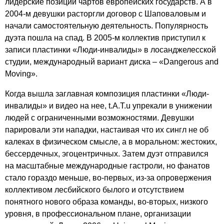
лидерские позиции чартов европейских государств. А в
2004-м девушки расторгли договор с Шаповаловым и
начали самостоятельную деятельность. Популярность
дуэта пошла на спад. В 2005-м коллектив приступил к
записи пластинки «Люди-инвалиды» в лосанджелесской
студии, международный вариант диска – «
Dangerous
and
Moving
».
Когда вышла заглавная композиция пластинки «Люди-
инвалиды» и видео на нее,
t
.
A
.
T
.
u
упрекали в унижении
людей с ограниченными возможностями. Девушки
парировали эти нападки, настаивая что их сингл не об
калеках в физическом смысле, а в моральном: жестоких,
бессердечных, эгоцентричных. Затем дуэт отправился
на масштабные международные гастроли, но фанатов
стало гораздо меньше, во-первых, из-за опровержения
коллективом лесбийского былого и отсутствием
понятного нового образа команды, во-вторых, низкого
уровня, в профессиональном плане, организации