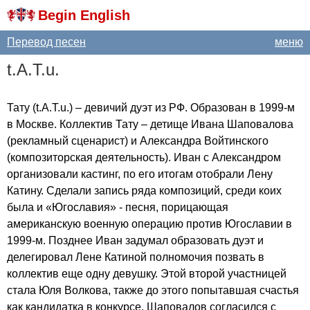
Begin English
Перевод песен
меню
t
.
A
.
T
.
u
.
Тату (
t
.
A
.
T
.
u
.) – девичий дуэт из РФ. Образован в 1999-м
в Москве. Коллектив Тату – детище Ивана Шаповалова
(рекламный сценарист) и Александра Войтинского
(композиторская деятельность). Иван с Александром
организовали кастинг, по его итогам отобрали Лену
Катину. Сделали запись ряда композиций, среди коих
была и «Югославия» - песня, порицающая
американскую военную операцию против Югославии в
1999-м. Позднее Иван задумал образовать дуэт и
делегировал Лене Катиной полномочия позвать в
коллектив еще одну девушку. Этой второй участницей
стала Юля Волкова, также до этого попытавшая счастья
как кандидатка в конкурсе. Шаповалов согласился с