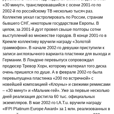
«30 минут», транслировавшийся с осени 2001-го по
2002-й по российскому ТВ несколько тысяч раз.
Коллектив уехал гастролировать по России, странам
бывшего СНГ, некоторым государствам Европы. В
целом, за 2001-й дуэт провел свыше полторы сотни
выступлений во множестве городов. В конце 2001-го в
Кремле коллективу вручили награду «Золотой
граммофон». В начале 2002-го девушки приступили к
записи англоязычного варианта пластинки для выхода и
Германии. В Лондоне перевыпуск сопровождал
продюсер Тревор Хорн, которому материал того диска
очень пришелся по душе. А в феврале 2002-го была
перевыпущена пластинка «200 по встречной» с
новейшей композицией «Клоуны» и свежими ремиксами
– «30 минут» и «Мальчик-гей». Уже за первые несколько
дней реализация достигла 60 тыс. официальных
экземпляров. В мае 2002-го
t
.
A
.
T
.
u
. вручили награду
«
IFPI
Platinum
Europe
Award
» за 1 млн. реализованных в