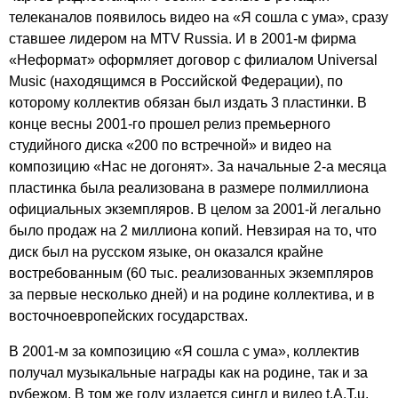
телеканалов появилось видео на «Я сошла с ума», сразу
ставшее лидером на
MTV
Russia
. И в 2001-м фирма
«Неформат» оформляет договор с филиалом
Universal
Music
(находящимся в Российской Федерации), по
которому коллектив обязан был издать 3 пластинки. В
конце весны 2001-го прошел релиз премьерного
студийного диска «200 по встречной» и видео на
композицию «Нас не догонят». За начальные 2-а месяца
пластинка была реализована в размере полмиллиона
официальных экземпляров. В целом за 2001-й легально
было продаж на 2 миллиона копий. Невзирая на то, что
диск был на русском языке, он оказался крайне
востребованным (60 тыс. реализованных экземпляров
за первые несколько дней) и на родине коллектива, и в
восточноевропейских государствах.
В 2001-м за композицию «Я сошла с ума», коллектив
получал музыкальные награды как на родине, так и за
рубежом. В том же году издается сингл и видео
t
.
A
.
T
.
u
.