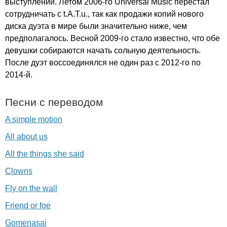
выступлений. Летом 2006-го
Universal
Music
перестал
сотрудничать с
t
.
A
.
T
.
u
., так как продажи копий нового
диска дуэта в мире были значительно ниже, чем
предполагалось. Весной 2009-го стало известно, что обе
девушки собираются начать сольную деятельность.
После дуэт воссоединялся не один раз с 2012-го по
2014-й.
Песни с переводом
A simple motion
All about us
All the things she said
Clowns
Fly on the wall
Friend or foe
Gomenasai