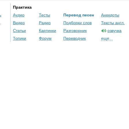
Практика
ь
Аудио
Тесты
Перевод песен
Анекдоты
ь
Видео
Радио
Подборки слов
Тексты англ.
Статьи
Картинки
Разговорник
озвучка
Топики
Форум
Переводчик
еще...