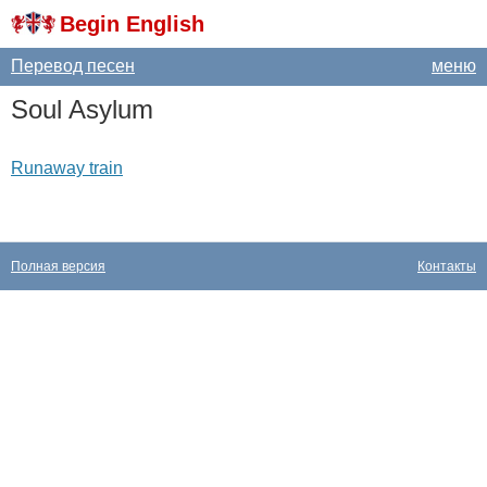
Begin English
Перевод песен
меню
Soul
Asylum
Runaway train
Полная версия
Контакты