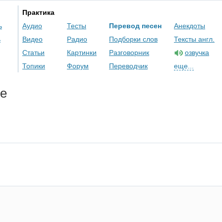
Практика
ь
Аудио
Тесты
Перевод песен
Анекдоты
ь
Видео
Радио
Подборки слов
Тексты англ.
Статьи
Картинки
Разговорник
озвучка
Топики
Форум
Переводчик
еще...
ve