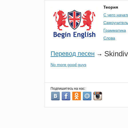
Теория
С чего начат
Самоучител
Грамматика
Слова
Skindi
Перевод песен
→
No more good guys
Подпишитесь на нас: