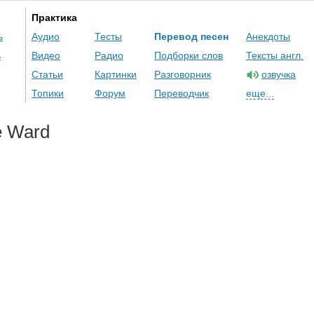
Практика
ь
Аудио
Тесты
Перевод песен
Анекдоты
ь
Видео
Радио
Подборки слов
Тексты англ.
Статьи
Картинки
Разговорник
озвучка
Топики
Форум
Переводчик
еще...
e
Ward