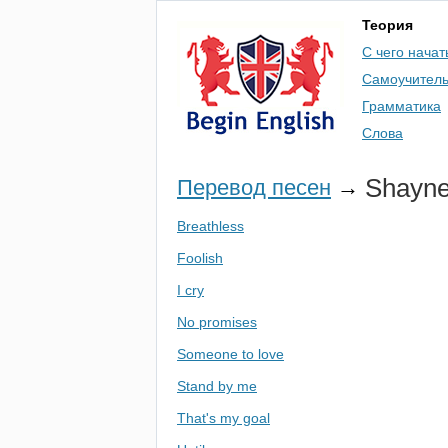
Теория
С чего начат
Самоучител
Грамматика
Слова
Shayn
Перевод песен
→
Breathless
Foolish
I cry
No promises
Someone to love
Stand by me
That's my goal