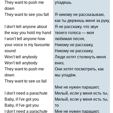
They
want
to
push
me
упадешь.
down
They
want
to
see
you
fall
Я никому не рассказываю,
как ты держишь меня за руку,
I
don't
tell
anyone
about
Я не расскажу, что звук
the
way
you
hold
my
hand
твоего голоса — моя
I
won't
tell
anyone
how
любимая песня,
your
voice
is
my
favourite
Никому не расскажу,
sound
Никому не расскажу.
Won't
tell
anybody
Люди хотят столкнуть меня
Won't
tell
anybody
вниз,
They
want
to
push
me
Они хотят посмотреть, как
down
мы упадём.
They
want
to
see
us
fall
Мне не нужен парашют,
I
don't
need
a
parachute
Милый, если у меня есть ты,
Baby
,
if
I've
got
you
Милый, если у меня есть ты,
Baby
,
if
I've
got
you
то
I
don't
need
a
parachute
Мне не нужен парашют.