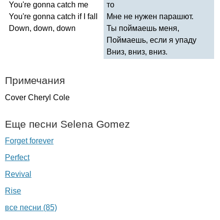
You're
gonna
catch
me
то
You're
gonna
catch
if
I
fall
Мне не нужен парашют.
Down
,
down
,
down
Ты поймаешь меня,
Поймаешь, если я упаду
Вниз, вниз, вниз.
Примечания
Cover
Cheryl
Cole
Еще песни
Selena
Gomez
Forget forever
Perfect
Revival
Rise
все песни (85)