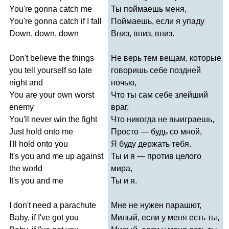
You're
gonna
catch
me
Ты поймаешь меня,
You're
gonna
catch
if
I
fall
Поймаешь, если я упаду
Down
,
down
,
down
Вниз, вниз, вниз.
Don't
believe
the
things
Не верь тем вещам, которые
you
tell
yourself
so
late
говоришь себе поздней
night
and
ночью,
You
are
your
own
worst
Что ты сам себе злейший
enemy
враг,
You'll
never
win
the
fight
Что никогда не выиграешь,
Just
hold
onto
me
Просто — будь со мной,
I'll
hold
onto
you
Я буду держать тебя.
It's
you
and
me
up
against
Ты и я — против целого
the
world
мира,
It's
you
and
me
Ты и я.
I
don't
need
a
parachute
Мне не нужен парашют,
Baby
,
if
I've
got
you
Милый, если у меня есть ты,