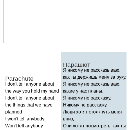
Парашют
Я никому не рассказываю,
как ты держишь меня за руку,
Parachute
I
don't
tell
anyone
about
Я никому не рассказываю,
the
way
you
hold
my
hand
какие у нас планы.
I
don't
tell
anyone
about
Я никому не расскажу,
the
things
that
we
have
Никому не расскажу,
planned
Люди хотят столкнуть меня
I
won't
tell
anybody
вниз,
Won't
tell
anybody
Они хотят посмотреть, как ты