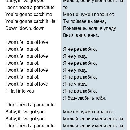
Baby
,
if
I've
got
you
Милый, если у меня есть ты,
I
don't
need
a
parachute
то
You're
gonna
catch
me
Мне не нужен парашют.
You're
gonna
catch
if
I
fall
Ты поймаешь меня,
Down
,
down
,
down
Поймаешь, если я упаду
Вниз, вниз, вниз.
I
won't
fall
out
of
love
I
won't
fall
out
of
,
Я не разлюблю,
I
won't
fall
out
of
love
Я не упаду,
I
won't
fall
out
of
,
Я не разлюблю,
I
won't
fall
out
of
love
Я не упаду,
I
won't
fall
out
of
,
Я не разлюблю,
I
won't
fall
out
of
love
Я не упаду,
I'll
fall
into
you
Я не разлюблю,
Я буду любить тебя.
I
don't
need
a
parachute
Baby
,
if
I've
got
you
Мне не нужен парашют,
Baby
,
if
I've
got
you
Милый, если у меня есть ты,
I
don't
need
a
parachute
Милый, если у меня есть ты,