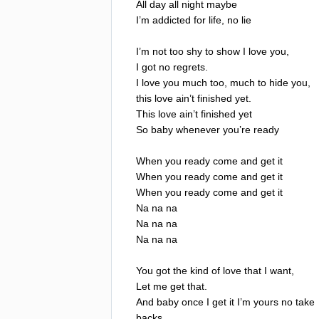
All
day
all
night
maybe
I
’
m
addicted
for
life
,
no
lie
I
’
m
not
too
shy
to
show
I
love
you
,
I
got
no
regrets
.
I
love
you
much
too
,
much
to
hide
you
,
this
love
ain
’
t
finished
yet
.
This
love
ain
’
t
finished
yet
So
baby
whenever
you
’
re
ready
When
you
ready
come
and
get
it
When
you
ready
come
and
get
it
When
you
ready
come
and
get
it
Na
na
na
Na
na
na
Na
na
na
You
got
the
kind
of
love
that
I
want
,
Let
me
get
that
.
And
baby
once
I
get
it
I
’
m
yours
no
take
backs
.