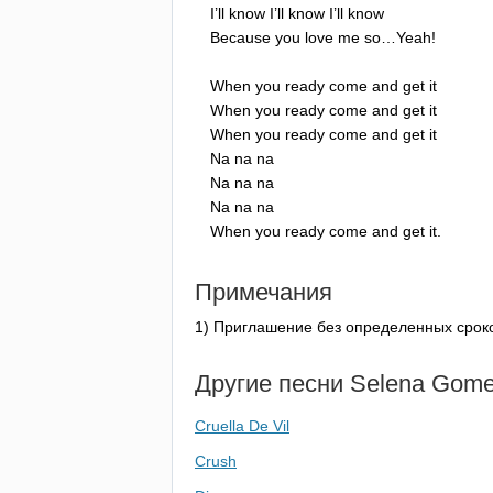
I
’
ll
know
I
’
ll
know
I
’
ll
know
Because
you
love
me
so
…
Yeah
!
When
you
ready
come
and
get
it
When
you
ready
come
and
get
it
When
you
ready
come
and
get
it
Na
na
na
Na
na
na
Na
na
na
When
you
ready
come
and
get
it
.
Примечания
1) Приглашение без определенных срок
Другие песни
Selena
Gome
Cruella De Vil
Crush