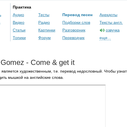
Практика
ь
Аудио
Тесты
Перевод песен
Анекдоты
ь
Видео
Радио
Подборки слов
Тексты англ.
Статьи
Картинки
Разговорник
озвучка
Топики
Форум
Переводчик
еще...
Gomez
-
Come
&
get
it
 является художественным, т.е. перевод недословный. Чтобы узнат
ить мышкой на английские слова.