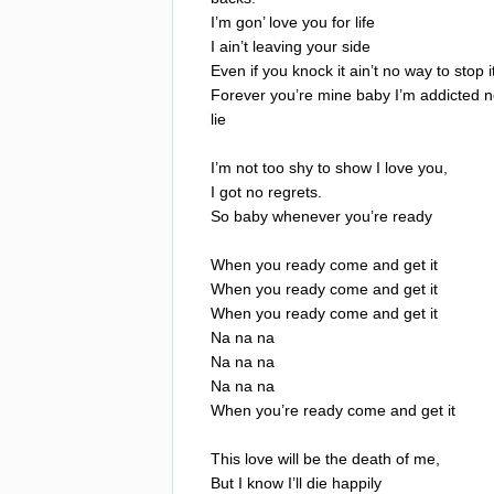
I
’
m
gon
’
love
you
for
life
I
ain
’
t
leaving
your
side
Even
if
you
knock
it
ain
’
t
no
way
to
stop
i
Forever
you
’
re
mine
baby
I
’
m
addicted
n
lie
I
’
m
not
too
shy
to
show
I
love
you
,
I
got
no
regrets
.
So
baby
whenever
you
’
re
ready
When
you
ready
come
and
get
it
When
you
ready
come
and
get
it
When
you
ready
come
and
get
it
Na
na
na
Na
na
na
Na
na
na
When
you
’
re
ready
come
and
get
it
This
love
will
be
the
death
of
me
,
But
I
know
I
’
ll
die
happily