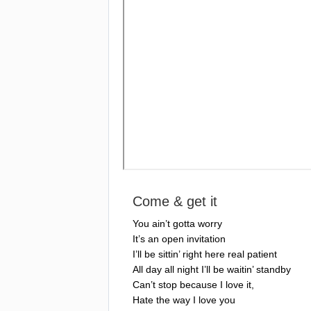
Come
&
get
it
You
ain
’
t
gotta
worry
It
’
s
an
open
invitation
I
’
ll
be
sittin
’
right
here
real
patient
All
day
all
night
I
’
ll
be
waitin
’
standby
Can
’
t
stop
because
I
love
it
,
Hate
the
way
I
love
you