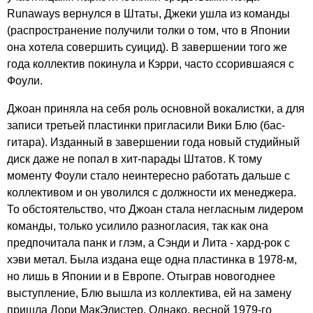
Runaways
вернулся в Штаты, Джеки ушла из команды
(распространение получили толки о том, что в Японии
она хотела совершить суицид). В завершении того же
года коллектив покинула и Кэрри, часто ссорившаяся с
Фоули.
Джоан приняла на себя роль основной вокалистки, а для
записи третьей пластинки пригласили Вики Блю (бас-
гитара). Изданный в завершении года новый студийный
диск даже не попал в хит-парады Штатов. К тому
моменту Фоули стало неинтересно работать дальше с
коллективом и он уволился с должности их менеджера.
То обстоятельство, что Джоан стала негласным лидером
команды, только усилило разногласия, так как она
предпочитала панк и глэм, а Сэнди и Лита - хард-рок с
хэви метал. Была издана еще одна пластинка в 1978-м,
но лишь в Японии и в Европе. Отыграв новогоднее
выступление, Блю вышла из коллектива, ей на замену
пришла Лори МакЭлистер. Однако, весной 1979-го