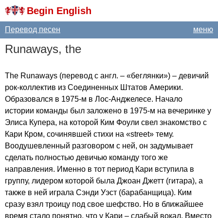
Begin English
Перевод песен
меню
Runaways
,
the
The
Runaways
(перевод с англ. – «беглянки») – девичий
рок-коллектив из Соединенных Штатов Америки.
Образовался в 1975-м в Лос-Анджелесе. Начало
истории команды был заложено в 1975-м на вечеринке у
Элиса Купера, на которой Ким Фоули свел знакомство с
Кари Кром, сочинявшей стихи на «
street
» тему.
Воодушевленный разговором с ней, он задумывает
сделать полностью девичью команду того же
направления. Именно в тот период Кари вступила в
группу, лидером которой была Джоан Джетт (гитара), а
также в ней играла Сэнди Уэст (барабанщица). Ким
сразу взял троицу под свое шефство. Но в ближайшее
время стало понятно, что у Кари – слабый вокал. Вместо