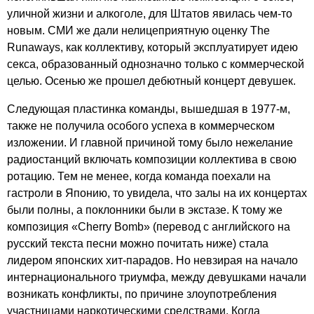
уличной жизни и алкоголе, для Штатов явилась чем-то
новым. СМИ же дали нелицеприятную оценку
The
Runaways
, как коллективу, который эксплуатирует идею
секса, образованный однозначно только с коммерческой
целью. Осенью же прошел дебютный концерт девушек.
Следующая пластинка команды, вышедшая в 1977-м,
также не получила особого успеха в коммерческом
изложении. И главной причиной тому было нежелание
радиостанций включать композиции коллектива в свою
ротацию. Тем не менее, когда команда поехали на
гастроли в Японию, то увидела, что залы на их концертах
были полны, а поклонники были в экстазе. К тому же
композиция «
Cherry
Bomb
» (перевод с английского на
русский текста песни можно почитать ниже) стала
лидером японских хит-парадов. Но невзирая на начало
интернационального триумфа, между девушками начали
возникать конфликты, по причине злоупотребления
участницами наркотическими средствами. Когда