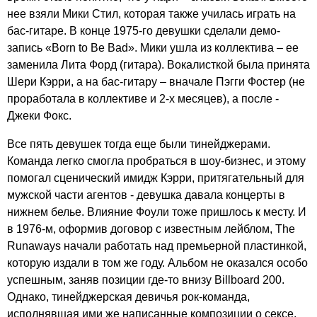
нее взяли Мики Стил, которая также училась играть на
бас-гитаре. В конце 1975-го девушки сделали демо-
запись «
Born
to
Be
Bad
». Мики ушла из коллектива – ее
заменила Лита Форд (гитара). Вокалисткой была принята
Шери Кэрри, а на бас-гитару – вначале Пэгги Фостер (не
проработала в коллективе и 2-х месяцев), а после -
Джеки Фокс.
Все пять девушек тогда еще были тинейджерами.
Команда легко смогла пробраться в шоу-бизнес, и этому
помогал сценический имидж Кэрри, притягательный для
мужской части агентов - девушка давала концерты в
нижнем белье. Влияние Фоули тоже пришлось к месту. И
в 1976-м, оформив договор с известным лейблом,
The
Runaways
начали работать над премьерной пластинкой,
которую издали в том же году. Альбом не оказался особо
успешным, заняв позиции где-то внизу
Billboard
200.
Однако, тинейджерская девичья рок-команда,
исполнявшая ими же написанные композиции о сексе,