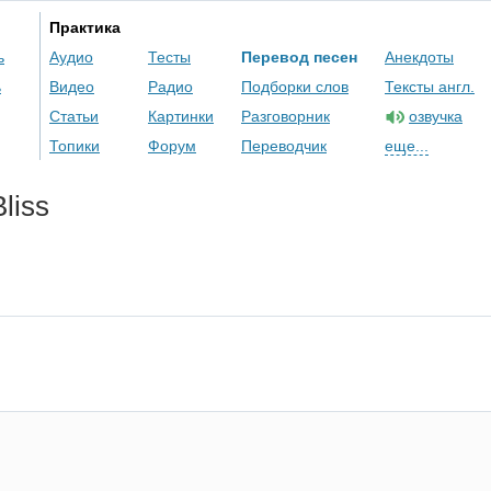
Практика
ь
Аудио
Тесты
Перевод песен
Анекдоты
ь
Видео
Радио
Подборки слов
Тексты англ.
Статьи
Картинки
Разговорник
озвучка
Топики
Форум
Переводчик
еще...
Bliss