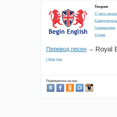
Теория
С чего начат
Самоучител
Грамматика
Слова
Royal
Перевод песен
→
I love you
Подпишитесь на нас: