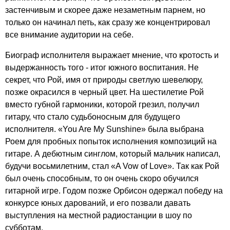
застенчивым и скорее даже незаметным парнем, но
только он начинал петь, как сразу же концентрировал
все внимание аудитории на себе.
Биограф исполнителя выражает мнение, что кротость и
выдержанность того - итог южного воспитания. Не
секрет, что Рой, имя от природы светлую шевелюру,
позже окрасился в черный цвет. На шестилетие Рой
вместо губной гармоники, которой грезил, получил
гитару, что стало судьбоносным для будущего
исполнителя. «
You
Are
My
Sunshine
» была выбрана
Роем для пробных попыток исполнения композиций на
гитаре. А дебютным синглом, который мальчик написал,
будучи восьмилетним, стал «
A
Vow
of
Love
». Так как Рой
был очень способным, то он очень скоро обучился
гитарной игре. Годом позже Орбисон одержал победу на
конкурсе юных дарований, и его позвали давать
выступления на местной радиостанции в шоу по
субботам.