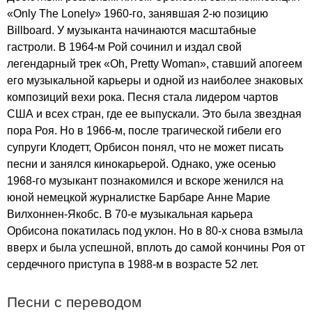
«
Only
The
Lonely
» 1960-го, занявшая 2-ю позицию
Billboard
. У музыканта начинаются масштабные
гастроли. В 1964-м Рой сочинил и издал свой
легендарный трек «
Oh
,
Pretty
Woman
», ставший апогеем
его музыкальной карьеры и одной из наиболее знаковых
композиций вехи рока. Песня стала лидером чартов
США и всех стран, где ее выпускали. Это была звездная
пора Роя. Но в 1966-м, после трагической гибели его
супруги Клодетт, Орбисон понял, что не может писать
песни и занялся кинокарьерой. Однако, уже осенью
1968-го музыкант познакомился и вскоре женился на
юной немецкой журналистке Барбаре Анне Марие
Вилхоннен-Якобс. В 70-е музыкальная карьера
Орбисона покатилась под уклон. Но в 80-х снова взмыла
вверх и была успешной, вплоть до самой кончины Роя от
сердечного приступа в 1988-м в возрасте 52 лет.
Песни с переводом