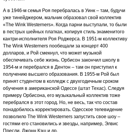
А в 1946-м семья Роя перебралась в Уинк – там, будучи
уже тинейджером, мальчик образовал свой коллектив
«
The
Wink
Westerners
». Когда парни выступали, то были
в пестрых шейных платках, копируя стиль знаменитого
кантри-исполнителя Роя Роджерса. В 1951-м коллективу
The
Wink
Westerners
пообещали за концерт 400
долларов, и Рой смекнул, что может музыкой
обеспечивать себе жизнь. Орбисон закончил школу в
1954-м и перебрался в Дентон – там он приступил к
получению высшего образования. В 1955-м Рой был
принят студентом в колледж с двухгодичным сроком
обучения в американской Одессе (штат Техас). Следуя
примеру Орбисона, его музыкальный коллектив тоже
перебрался в этот город. Но, не весь, так что состав
понадобилось корректировать. Одесское телевидение
позволило
The
Wink
Westerners
запустить свое шоу –
гостями его становились и звезды, например, Элвис
Пресли, Джонн Кэш и др.