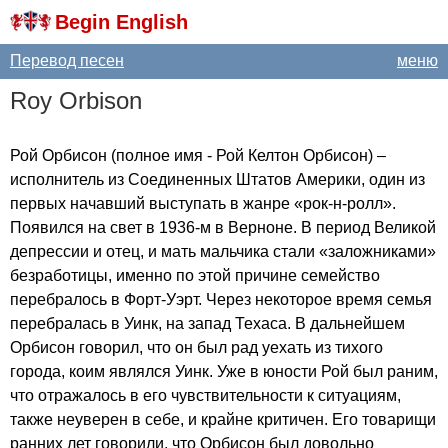
Begin English
Перевод песен
меню
Roy
Orbison
Рой Орбисон (полное имя - Рой Келтон Орбисон) –
исполнитель из Соединенных Штатов Америки, один из
первых начавший выступать в жанре «рок-н-ролл».
Появился на свет в 1936-м в Верноне. В период Великой
депрессии и отец, и мать мальчика стали «заложниками»
безработицы, именно по этой причине семейство
перебралось в Форт-Уэрт. Через некоторое время семья
перебралась в Уинк, на запад Техаса. В дальнейшем
Орбисон говорил, что он был рад уехать из тихого
города, коим являлся Уинк. Уже в юности Рой был раним,
что отражалось в его чувствительности к ситуациям,
также неуверен в себе, и крайне критичен. Его товарищи
ранних лет говорили, что Орбисон был довольно