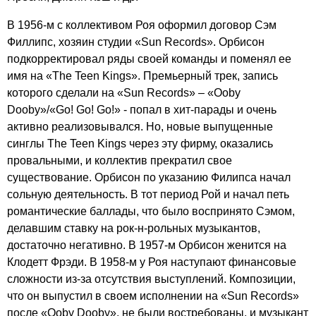
В 1956-м с коллективом Роя оформил договор Сэм
Филлипс, хозяин студии «
Sun
Records
». Орбисон
подкорректировал ряды своей команды и поменял ее
имя на «
The
Teen
Kings
». Премьерный трек, запись
которого сделали на «
Sun
Records
» – «
Ooby
Dooby
»/«
Go
!
Go
!
Go
!» - попал в хит-парады и очень
активно реализовывался. Но, новые выпущенные
синглы
The
Teen
Kings
через эту фирму, оказались
провальными, и коллектив прекратил свое
существование. Орбисон по указанию Филипса начал
сольную деятельность. В тот период Рой и начал петь
романтические баллады, что было воспринято Сэмом,
делавшим ставку на рок-н-рольных музыкантов,
достаточно негативно. В 1957-м Орбисон женится на
Клодетт Фрэди. В 1958-м у Роя наступают финансовые
сложности из-за отсутствия выступлений. Композиции,
что он выпустил в своем исполнении на «
Sun
Records
»
после «
Ooby
Dooby
», не были востребованы, и музыкант