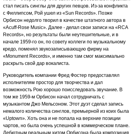
стал писать синглы для других певцов. Из-за конфликта
с Филлипсом, Рой ушел из «
Sun
Records
». Позже
Орбисон недолго творил в качестве штатного автора в
«
Acuff-Rose
Music
». Далее - делал свои записи на «
RCA
Records
», но результаты были неутешительные, и в
начале 1959-го он, по совету коллеги по музыкальному
кредо, поменял звукозаписывающую фирму на
«
Monument
Records
», и именно там смог максимально
раскрыть свой дар вокалиста.
Руководитель компании Фред Фостер предоставлял
исполнителям простор для творчества и дал
возможность Рою хорошо поисследовать звучание. В
том же 1959-м Орбисон начал сотрудничать с
музыкантом Джо Мельсоном. Этот дуэт сделал запись
немалого количества синглов, премьерной из коих была
«
Uptown
». Хоть она и не попала на верхние позиции
чартов, но была очень успешной в коммерческом плане.
Дебютным реальным хитом Орбисона была композиция