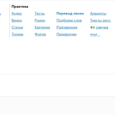
Практика
ь
Аудио
Тесты
Перевод песен
Анекдоты
ь
Видео
Радио
Подборки слов
Тексты англ.
Статьи
Картинки
Разговорник
озвучка
Топики
Форум
Переводчик
еще...