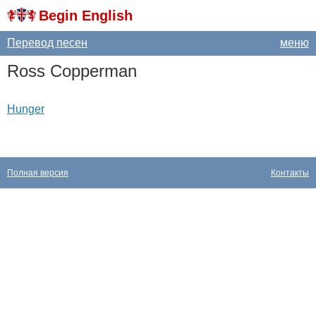
Begin English
Перевод песен
меню
Ross
Copperman
Hunger
Полная версия
Контакты