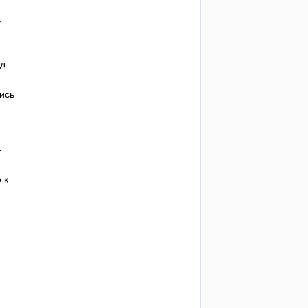
,
од
ись
-
 к