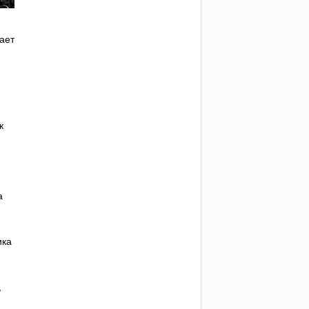
дает
к
а
ика
,