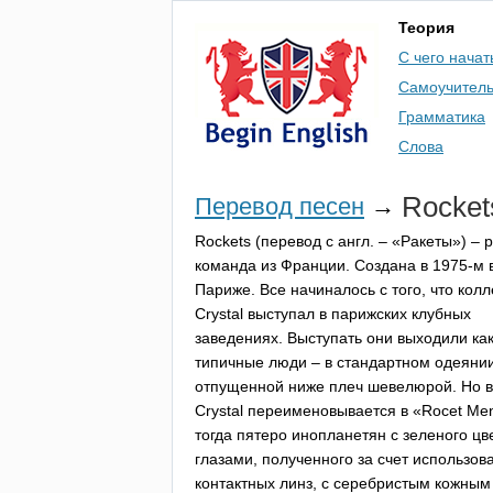
Теория
С чего начат
Самоучител
Грамматика
Слова
Rocket
Перевод песен
→
Rockets
(перевод с англ. – «Ракеты») – р
команда из Франции. Создана в 1975-м 
Париже. Все начиналось с того, что колл
Crystal
выступал в парижских клубных
заведениях. Выступать они выходили ка
типичные люди – в стандартном одеянии
отпущенной ниже плеч шевелюрой. Но в
Crystal
переименовывается в «
Rocet
Me
тогда пятеро инопланетян с зеленого цв
глазами, полученного за счет использов
контактных линз, с серебристым кожным