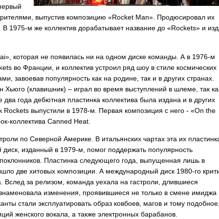
 первый
зрителями, выпустив композицию «
Rocket
Man
». Продюсировал их
. В 1975-м же коллектив дорабатывает название до «
Rockets
» и из
ai
», которая не появилась ни на одном диске команды. А в 1976-м
kets
во Франции, и коллектив устроил ряд шоу в стиле космических
, завоевав популярность как на родине, так и в других странах.
 Хьюго (клавишник) – играл во время выступлений в шлеме, так ка
 два года дебютная пластинка коллектива была издана и в других
ск
Rockets
выпустили в 1978-м. Первая композиция с него - «
On
the
-рок-коллектива
Canned
Heat
.
строли по Северной Америке. В итальянских чартах эта их пластинк
й диск, изданный в 1979-м, помог поддержать популярность
 поклонников. Пластинка следующего года, выпущенная лишь в
ышло две хитовых композиции. А международный диск 1980-го крит
. Вслед за релизом, команда уехала на гастроли, длившиеся
ознаменовала изменения, проявившиеся не только в смене имиджа
анты стали эксплуатировать образ ковбоев, магов и тому подобное
ций женского вокала, а также электронных барабанов.