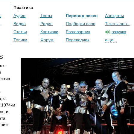
Практика
ь
Аудио
Тесты
Перевод песен
Анекдоты
ь
Видео
Радио
Подборки слов
Тексты англ.
Статьи
Картинки
Разговорник
озвучка
Топики
Форум
Переводчик
еще...
s
ок-
в
ектив
к
, с
 1974-м
n
», и
ета
ания