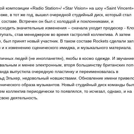
ой композиции «
Radio
Station
»/ «
Star
Vision
» на шоу «
Saint
Vincent
»
же, в тот же год, вышел очередной студийный диск, который стал
оставе. Встречен он был с холодцой и поклонниками, и
ходить значительные изменения – сначала уходит продюсер - Кл
тупать, став менеджером во время гастролей коллектива. А затем
, был принят новый участник. В таком составе
Rockets
сделали зап
 и к изменению сценического имиджа, и музыкального материала.
пичных людей (не инопланетян), якобы в космо одежде. И звучание
вальным и менее электронным, вторя большинству британских поп
манда выпустила очередную пластинку и переименовалась в
льд Эльхер, недовольный новшествами. Обновление имени привело
енического образа музыкантов. Новый студийный диск команды был
ем коллектив периодически то появлялся, то исчезал, однако, и на
свою деятельность.