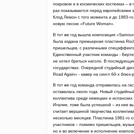
покровом и в космических костюмах – в
раз показываются перед европейскими 
Клод Лемон с того момента и до 1983-го
новую песню «
Future
Woman
».
В тот же год вышла композиция «
Samour
была издана премьерная пластинка
Roc
пришельцев, с различными спецэффектами
Единственный участник команды - Бертин
не хотел бриться наголо. В последующие
государствах. Очередной студийный ди
Road
Again
» - кавер на сингл 60-х блюз
В тот же год команда отправилась на га
оставалась около года. Новый студийны
коллектива среди немецких и испанских
Италии, тоже была успешной – из нее в
считает вершиной творчества коллектива
несколько месяцев. Пластинка 1981-го 
участников – помимо пришельцев, музык
но и во включение в исполнение компози