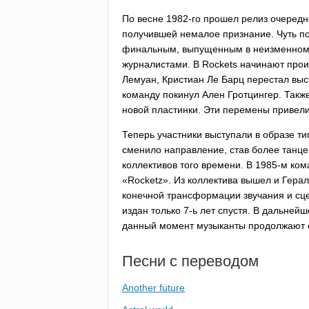
По весне 1982-го прошел релиз очередн
получившей немалое признание. Чуть поз
финальным, выпущенным в неизменном с
журналистами. В
Rockets
начинают проис
Лемуан, Кристиан Ле Барц перестал выс
команду покинул Ален Гротцингер. Также
новой пластинки. Эти перемены привели
Теперь участники выступали в образе ти
сменило направление, став более танце
коллективов того времени. В 1985-м ко
«
Rocketz
». Из коллектива вышел и Гера
конечной трансформации звучания и сц
издан только 7-ь лет спустя. В дальнейш
данный момент музыканты продолжают 
Песни с переводом
Another future