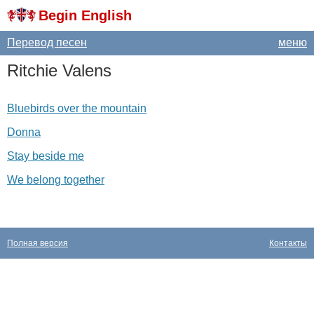
Begin English
Перевод песен
меню
Ritchie
Valens
Bluebirds over the mountain
Donna
Stay beside me
We belong together
Полная версия
Контакты