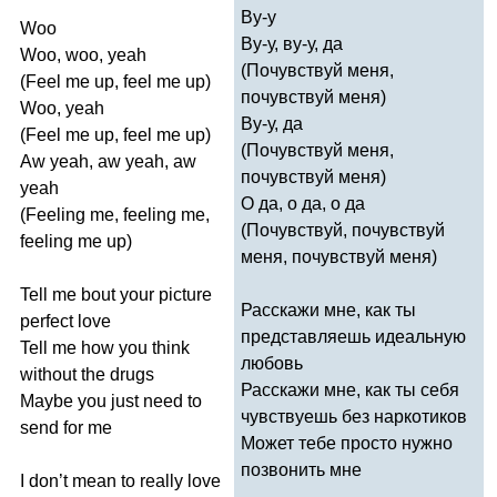
Ву-у
Woo
Ву-у, ву-у, да
Woo
,
woo
,
yeah
(Почувствуй меня,
(
Feel
me
up
,
feel
me
up
)
почувствуй меня)
Woo
,
yeah
Ву-у, да
(
Feel
me
up
,
feel
me
up
)
(Почувствуй меня,
Aw
yeah
,
aw
yeah
,
aw
почувствуй меня)
yeah
О да, о да, о да
(
Feeling
me
,
feeling
me
,
(Почувствуй, почувствуй
feeling
me
up
)
меня, почувствуй меня)
Tell
me
bout
your
picture
Расскажи мне, как ты
perfect
love
представляешь идеальную
Tell
me
how
you
think
любовь
without
the
drugs
Расскажи мне, как ты себя
Maybe
you
just
need
to
чувствуешь без наркотиков
send
for
me
Может тебе просто нужно
позвонить мне
I
don
’
t
mean
to
really
love