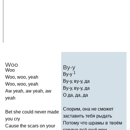
Woo
Ву-у
Woo
1
Ву-у
Woo
,
woo
,
yeah
Ву-у, ву-у, да
Woo
,
woo
,
yeah
Ву-у, ву-у, да
Aw
yeah
,
aw
yeah
,
aw
О да, да, да
yeah
Спорим, она не сможет
Bet
she
could
never
made
заставить тебя рыдать
you
cry
Потому что шрамы в твоём
Cause
the
scars
on
your
сердце всё ещё мои