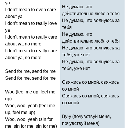
ya
Не думаю, что
I
don
’
t
mean
to
even
care
действительно люблю тебя
about
ya
Не думаю, что волнуюсь за
I
don
’
t
mean
to
really
love
тебя
ya
Не думаю, что
I
don
’
t
mean
to
really
care
действительно люблю тебя
about
ya
,
no
more
Не думаю, что волнуюсь за
I
don
’
t
mean
to
really
care
тебя, уже нет
about
ya
,
no
more
Не думаю, что волнуюсь за
тебя, уже нет
Send
for
me
,
send
for
me
Send
for
me
,
send
for
me
Свяжись со мной, свяжись
со мной
Woo
(
feel
me
up
,
feel
me
Свяжись со мной, свяжись
up
)
со мной
Woo
,
woo
,
yeah
(
feel
me
up
,
feel
me
up
)
Ву-у (почувствуй меня,
Woo
,
woo
,
yeah
(
sin
for
почувствуй меня)
me
,
sin
for
me
,
sin
for
me
)