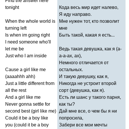
Find
the
answer
here
tonight
Кода весь мир идет налево,
Я иду направо.
When
the
whole
world
is
Мне нужен тот, кто позволит
turning
left
мне
Is
when
im
going
right
Быть такой, какая я есть...
I
need
someone
who'll
let
me
be
Ведь такая девушка, как я (а-
Just
who
I
am
inside
а-а-ах, ах),
Немного отличается от
Cause
a
girl
like
me
остальных.
(
aaaahhh
ahh
)
И такую девушку, как я,
Just
a
little
different
from
Никогда не устроит второй
all
the
rest
сорт (девушка, как я).
And
a
girl
like
me
Есть ли шанс у такого парня,
Never
gonna
settle
for
как ты?
second
best
(
girl
like
me
)
Дай мне все, о чем бы я ни
Could
it
be
a
boy
like
попросила,
you
(
could
it
be
a
boy
Забери все мои мечты