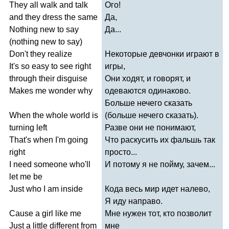
They
all
walk
and
talk
Ого!
and
they
dress
the
same
Да,
Nothing
new
to
say
Да...
(
nothing
new
to
say
)
Don't
they
realize
Некоторые девчонки играют в
It's
so
easy
to
see
right
игры,
through
their
disguise
Они ходят, и говорят, и
Makes
me
wonder
why
одеваются одинаково.
Больше нечего сказать
When
the
whole
world
is
(больше нечего сказать).
turning
left
Разве они не понимают,
That's
when
I'm
going
Что раскусить их фальшь так
right
просто...
I
need
someone
who'll
И потому я не пойму, зачем...
let
me
be
Just
who
I
am
inside
Кода весь мир идет налево,
Я иду направо.
Cause
a
girl
like
me
Мне нужен тот, кто позволит
Just
a
little
different
from
мне