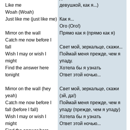
Like
me
девушкой, как я...)
Woah
(
Woah
)
Just
like
me
(
just
like
me
)
Как я...
Ого (Ого!)
Mirror
on
the
wall
Прямо как я (прямо как я)
Catch
me
now
before
I
fall
Свет мой, зеркальце, скажи...
Wish
I
may
or
wish
I
Поймай меня прежде, чем я
might
упаду.
Find
the
answer
here
Хотела бы я узнать
tonight
Ответ этой ночью...
Mirror
on
the
wall
(
hey
Свет мой, зеркальце, скажи
yeah
)
(эй, да!)
Catch
me
now
before
I
Поймай меня прежде, чем я
fall
(
before
I
fall
)
упаду (прежде, чем я упаду)
Wish
I
may
or
wish
I
Хотела бы я узнать
might
Ответ этой ночью...