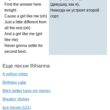
Find
the
answer
here
(девушку, как я),
tonight
Никогда не устроит второй
Cause
a
girl
like
me
(
oh
)
сорт.
Just
a
little
different
from
all
the
rest
(
oh
)
And
a
girl
like
me
(
girl
like
me
)
Never
gonna
settle
for
second
best
..
Еще песни
Rihanna
A million miles
Birthday cake
Bitch better have my money
Breakin' dishes
все песни (121)