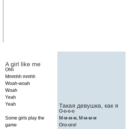
A
girl
like
me
Ohh
Mmmhh
mmhh
Woah-woah
Woah
Yeah
Yeah
Такая девушка, как я
О-о-о-о
Some
girls
play
the
М-м-м-м, М-м-м-м
game
Ого-ого!