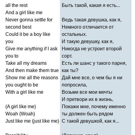
all
the
rest
Быть такой, какая я есть...
And
a
girl
like
me
Never
gonna
settle
for
Ведь такая девушка, как я,
second
best
Немного отличается от
Could
it
be
a
boy
like
остальных.
you
И такую девушку, как я,
Give
me
anything
if
I
ask
Никогда не устроит второй
you
to
сорт.
Take
all
my
dreams
Есть ли шанс у такого парня,
And
then
make
them
true
как ты?
Show
me
all
the
reasons
Дай мне все, о чем бы я ни
you
ought
to
be
попросила,
With
a
girl
like
me
Возьми все мои мечты
И претвори их в жизнь,
(
A
girl
like
me
)
Покажи мне, почему именно
Woah
(
Woah
)
ты должен быть рядом
Just
like
me
(
just
like
me
)
С такой девушкой, как я...