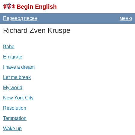
Begin English
Перевод песен
меню
Richard
Zven
Kruspe
Babe
Emigrate
I have a dream
Let me break
My world
New York City
Resolution
Temptation
Wake up