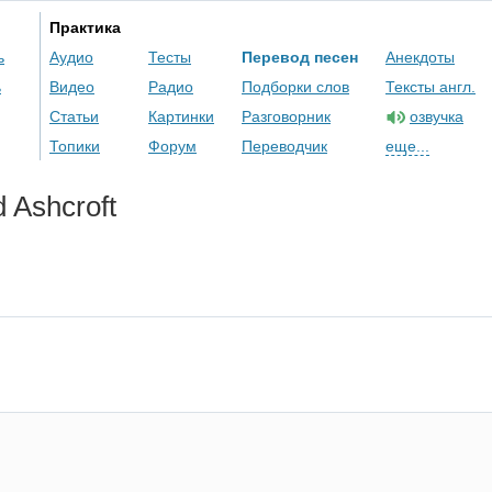
Практика
ь
Аудио
Тесты
Перевод песен
Анекдоты
ь
Видео
Радио
Подборки слов
Тексты англ.
Статьи
Картинки
Разговорник
озвучка
Топики
Форум
Переводчик
еще...
d
Ashcroft