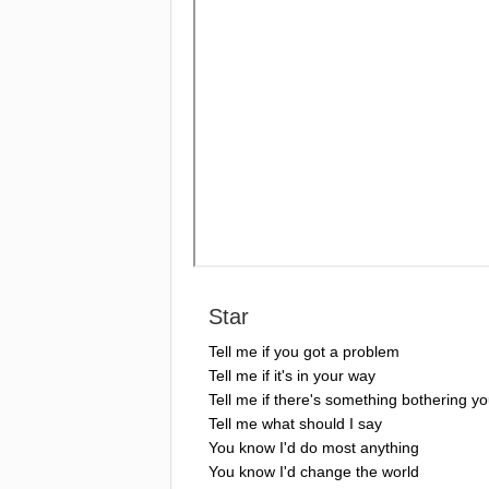
Star
Tell
me
if
you
got
a
problem
Tell
me
if
it's
in
your
way
Tell
me
if
there's
something
bothering
yo
Tell
me
what
should
I
say
You
know
I'd
do
most
anything
You
know
I'd
change
the
world