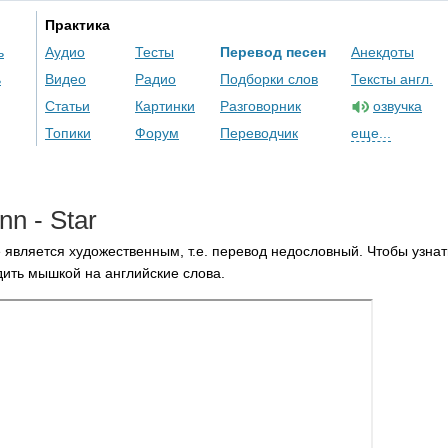
Практика
ь
Аудио
Тесты
Перевод песен
Анекдоты
ь
Видео
Радио
Подборки слов
Тексты англ.
Статьи
Картинки
Разговорник
озвучка
Топики
Форум
Переводчик
еще...
nn
-
Star
 является художественным, т.е. перевод недословный. Чтобы узнат
ить мышкой на английские слова.