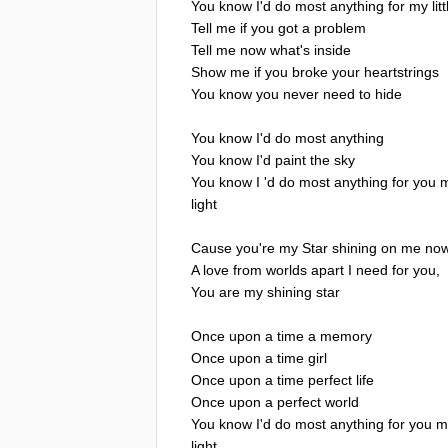
You
know
I'd
do
most
anything
for
my
lit
Tell
me
if
you
got
a
problem
Tell
me
now
what's
inside
Show
me
if
you
broke
your
heartstrings
You
know
you
never
need
to
hide
You
know
I'd
do
most
anything
You
know
I'd
paint
the
sky
You
know
I
'
d
do
most
anything
for
you
light
Cause
you're
my
Star
shining
on
me
no
A
love
from
worlds
apart
I
need
for
you
,
You
are
my
shining
star
Once
upon
a
time
a
memory
Once
upon
a
time
girl
Once
upon
a
time
perfect
life
Once
upon
a
perfect
world
You
know
I'd
do
most
anything
for
you
m
light