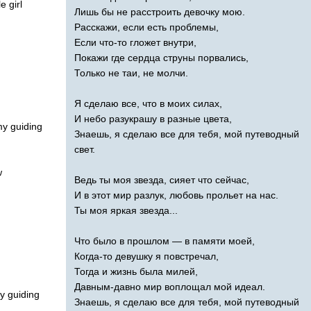
tle
girl
Лишь бы не расстроить девочку мою.
Расскажи, если есть проблемы,
Если что-то гложет внутри,
Покажи где сердца струны порвались,
Только не таи, не молчи.
Я сделаю все, что в моих силах,
И небо разукрашу в разные цвета,
my
guiding
Знаешь, я сделаю все для тебя, мой путеводный
свет.
w
Ведь ты моя звезда, сияет что сейчас,
И в этот мир разлук, любовь прольет на нас.
Ты моя яркая звезда...
Что было в прошлом — в памяти моей,
Когда-то девушку я повстречал,
Тогда и жизнь была милей,
Давным-давно мир воплощал мой идеал.
y
guiding
Знаешь, я сделаю все для тебя, мой путеводный