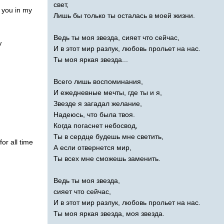
свет,
you
in
my
Лишь бы только ты осталась в моей жизни.
Ведь ты моя звезда, сияет что сейчас,
w
И в этот мир разлук, любовь прольет на нас.
Ты моя яркая звезда...
Всего лишь воспоминания,
И ежедневные мечты, где ты и я,
Звезде я загадал желание,
Надеюсь, что была твоя.
Когда погаснет небосвод,
Ты в сердце будешь мне светить,
for
all
time
А если отвернется мир,
Ты всех мне сможешь заменить.
Ведь ты моя звезда,
сияет что сейчас,
И в этот мир разлук, любовь прольет на нас.
Ты моя яркая звезда, моя звезда.