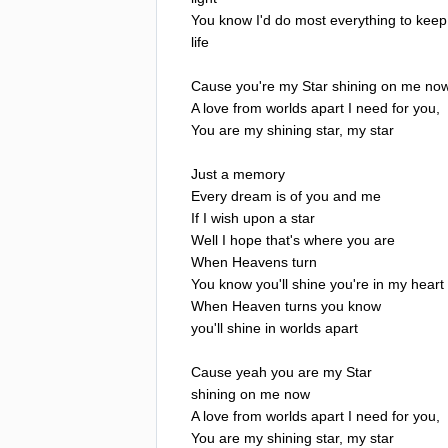
You
know
I'd
do
most
everything
to
keep
life
Cause
you're
my
Star
shining
on
me
no
A
love
from
worlds
apart
I
need
for
you
,
You
are
my
shining
star
,
my
star
Just
a
memory
Every
dream
is
of
you
and
me
If
I
wish
upon
a
star
Well
I
hope
that's
where
you
are
When
Heavens
turn
You
know
you'll
shine
you're
in
my
heart
When
Heaven
turns
you
know
you'll
shine
in
worlds
apart
Cause
yeah
you
are
my
Star
shining
on
me
now
A
love
from
worlds
apart
I
need
for
you
,
You
are
my
shining
star
,
my
star