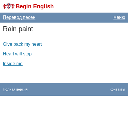
Begin English
Перевод песен
меню
Rain
paint
Give back my heart
Heart will stop
Inside me
Полная версия
Контакты