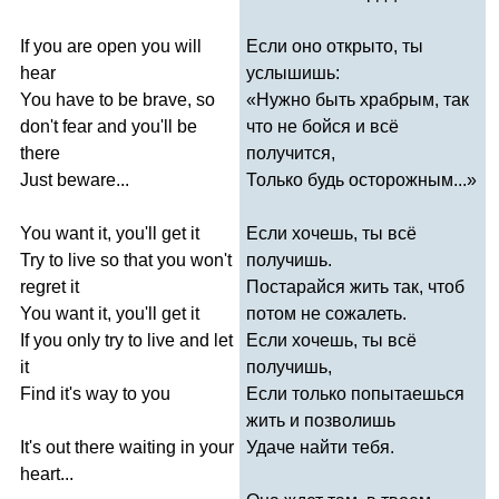
If
you
are
open
you
will
Если оно открыто, ты
hear
услышишь:
You
have
to
be
brave
,
so
«Нужно быть храбрым, так
don't
fear
and
you'll
be
что не бойся и всё
there
получится,
Just
beware
...
Только будь осторожным...»
You
want
it
,
you'll
get
it
Если хочешь, ты всё
Try
to
live
so
that
you
won't
получишь.
regret
it
Постарайся жить так, чтоб
You
want
it
,
you'll
get
it
потом не сожалеть.
If
you
only
try
to
live
and
let
Если хочешь, ты всё
it
получишь,
Find
it's
way
to
you
Если только попытаешься
жить и позволишь
It's
out
there
waiting
in
your
Удаче найти тебя.
heart
...