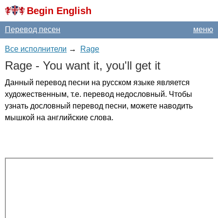
Begin English
Перевод песен
меню
Все исполнители
→
Rage
Rage
-
You
want
it
,
you'll
get
it
Данный перевод песни на русском языке является
художественным, т.е. перевод недословный. Чтобы
узнать дословный перевод песни, можете наводить
мышкой на английские слова.