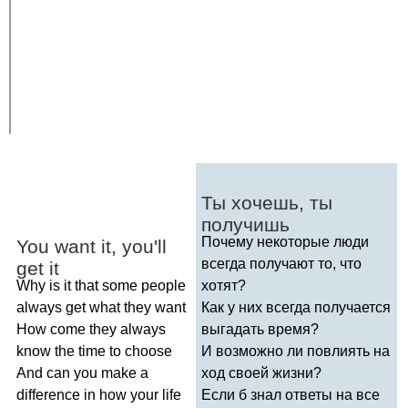
Ты хочешь, ты
получишь
Почему некоторые люди
You
want
it
,
you'll
всегда получают то, что
get
it
Why
is
it
that
some
people
хотят?
always
get
what
they
want
Как у них всегда получается
How
come
they
always
выгадать время?
know
the
time
to
choose
И возможно ли повлиять на
And
can
you
make
a
ход своей жизни?
difference
in
how
your
life
Если б знал ответы на все