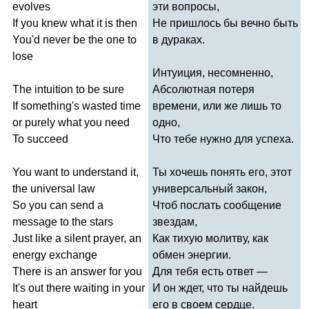
evolves
эти вопросы,
If
you
knew
what
it
is
then
Не пришлось бы вечно быть
You'd
never
be
the
one
to
в дураках.
lose
Интуиция, несомненно,
The
intuition
to
be
sure
Абсолютная потеря
If
something's
wasted
time
времени, или же лишь то
or
purely
what
you
need
одно,
To
succeed
Что тебе нужно для успеха.
You
want
to
understand
it
,
Ты хочешь понять его, этот
the
universal
law
универсальный закон,
So
you
can
send
a
Чтоб послать сообщение
message
to
the
stars
звездам,
Just
like
a
silent
prayer
,
an
Как тихую молитву, как
energy
exchange
обмен энергии.
There
is
an
answer
for
you
Для тебя есть ответ —
It's
out
there
waiting
in
your
И он ждет, что ты найдешь
heart
его в своем сердце.