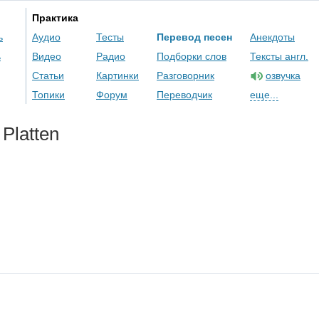
Практика
ь
Аудио
Тесты
Перевод песен
Анекдоты
ь
Видео
Радио
Подборки слов
Тексты англ.
Статьи
Картинки
Разговорник
озвучка
Топики
Форум
Переводчик
еще...
Platten